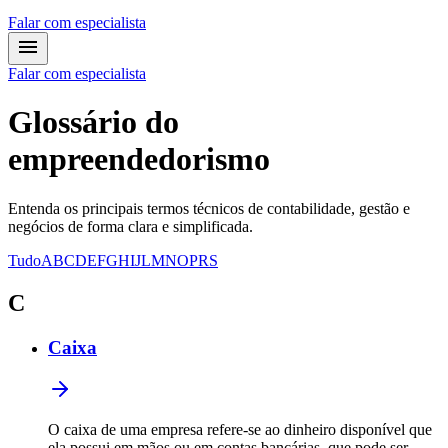
Falar com especialista
Falar com especialista
Glossário
do
empreendedorismo
Entenda os principais termos técnicos de contabilidade, gestão e
negócios de forma clara e simplificada.
Tudo
A
B
C
D
E
F
G
H
I
J
L
M
N
O
P
R
S
C
Caixa
O caixa de uma empresa refere-se ao dinheiro disponível que
ela possui em mãos ou em contas bancárias, que pode ser