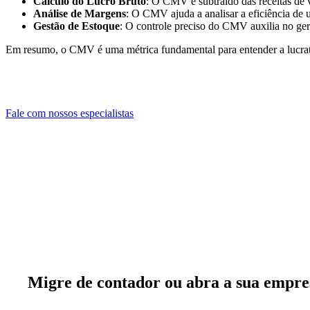
Cálculo do Lucro Bruto
: O CMV é subtraído das receitas de 
Análise de Margens
: O CMV ajuda a analisar a eficiência de
Gestão de Estoque
: O controle preciso do CMV auxilia no ger
Em resumo, o CMV é uma métrica fundamental para entender a lucrati
Fale com nossos especialistas
Migre de contador
ou
abra a sua empre