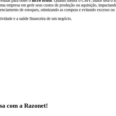
vendas para obter o
lucro bruto
. Quanto menor o CMV, maior será o lu
 uma empresa em gerir seus custos de produção ou aquisição, impactand
enciamento de estoques, otimizando as compras e evitando excesso ou f
vidade e a saúde financeira de um negócio.
sa
com a Razonet!