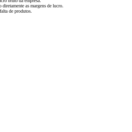
cro bruto da empresa.
o diretamente as margens de lucro.
alta de produtos.