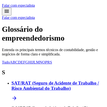
Falar com especialista
Falar com especialista
Glossário
do
empreendedorismo
Entenda os principais termos técnicos de contabilidade, gestão e
negócios de forma clara e simplificada.
Tudo
A
B
C
D
E
F
G
H
I
J
L
M
N
O
P
R
S
S
SAT/RAT (Seguro de Acidente de Trabalho /
Risco Ambiental do Trabalho)