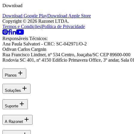
Download
Download Google Play
Download Apple Store
Copyright © 2026 Razonet LTDA.
Termos e Condições
|
Política de Privacidade
Responsáveis Técnicos:
Ana Paula Salvatori
- CRC: SC-042971/O-2
Odivan Carlos Cargnin
Rua Francisco Lindner, nº 534 Centro, Joaçaba/SC CEP 89600-000
Rodovia SC 401, nº 4150 Edifício Primavera Office, 3º andar, Sala 
Planos
Soluções
Suporte
A Razonet